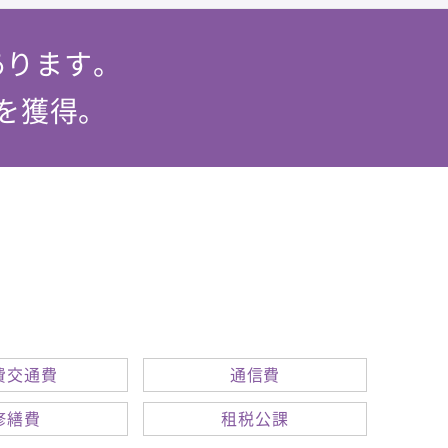
あります。
を獲得。
費交通費
通信費
修繕費
租税公課